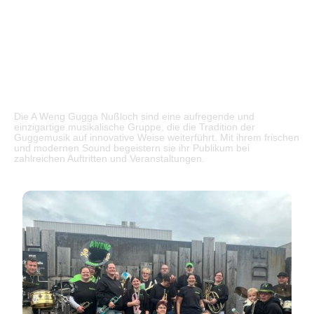
Über Uns
Die A Weng Gugga Nußloch sind eine aufregende und
einzigartige musikalische Gruppe, die die Tradition der
Guggemusik auf innovative Weise weiterführt. Mit ihrem frischen
und modernen Sound begeistern sie ihr Publikum bei
zahlreichen Auftritten und Veranstaltungen.