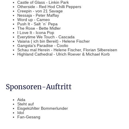
Castle of Glass - Linkin Park
Otherside - Red Hod Chilli Peppers
Creepin - von 21 Savage
Nessaja - Peter Maffay
Word up - Cameo
Push It - Salt `n` Pepa
The Rose - Bette Midler
I Love It - Icona Pop
Everytime We Touch - Cascada
Vaiana ( ich bin Bereit) - Helene Fischer
Gangsta's Paradise - Coolio
Schau mal Herein - Helene Fischer, Florian Silbereisen
Highland Cathedral - Ulrich Roever &
Michael Korb
Sponsoren-Auftritt
Aida
Steht auf
Eisgekühlter Bommerlunder
Idol
Fan-Gesang